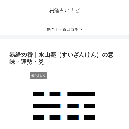
易経占いナビ
易の全一覧はコチラ
易経39番｜水山蹇（すいざんけん）の意
味・運勢・爻
易のまとめ