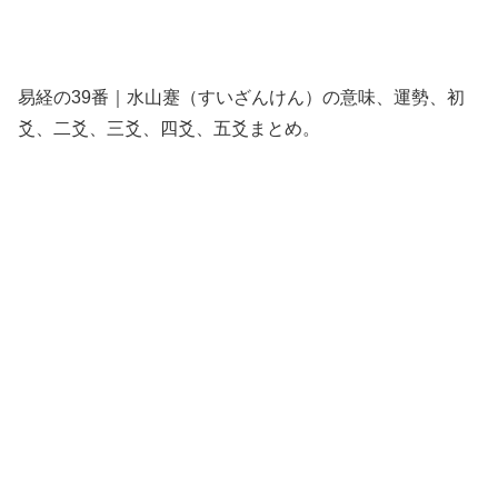
易経の39番｜水山蹇（すいざんけん）の意味、運勢、初
爻、二爻、三爻、四爻、五爻まとめ。