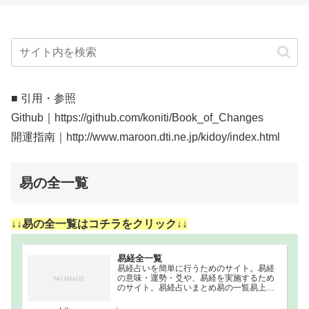
■ 引用・参照
Github｜https://github.com/koniti/Book_of_Changes
開運指南｜http://www.maroon.dti.ne.jp/kidoy/index.html
易の全一覧
↓↓易の全一覧はコチラをクリック↓↓
易経全一覧
易経占いを簡単に行うためのサイト。易経
の意味・運勢・爻や、易経を実施するため
のサイト。易経占いまとめ易の一覧易上卦
下卦卦形1｜乾為天｜けんいてん乾（けん）
乾（けん）☰☰2｜坤為地｜こんいち坤（こ