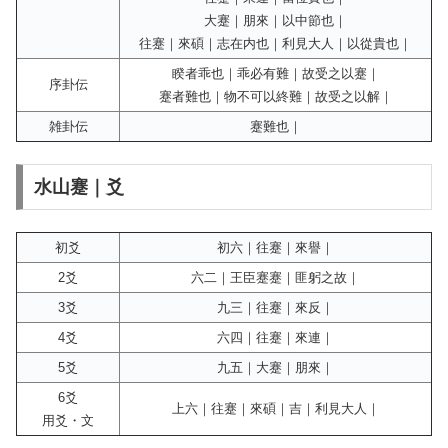
大蹇｜朋來｜以中節也｜
往蹇｜來碩｜志在内也｜利見大人｜以從貴也｜
睽者乖也｜乖必有難｜故受之以蹇｜
序卦伝
蹇者難也｜物不可以終難｜故受之以解｜
雑卦伝
蹇難也｜
水山蹇｜爻
初爻
初六｜往蹇｜來譽｜
2爻
六二｜王臣蹇蹇｜匪躬之故｜
3爻
九三｜往蹇｜來反｜
4爻
六四｜往蹇｜來連｜
5爻
九五｜大蹇｜朋來｜
6爻
上六｜往蹇｜來碩｜吉｜利見大人｜
用爻・文