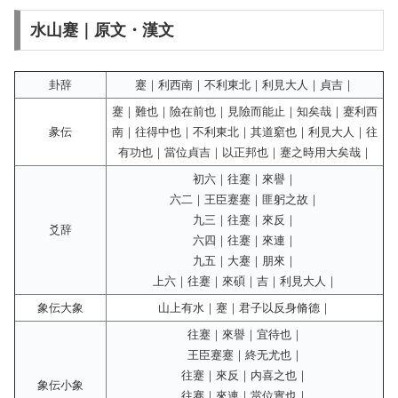
水山蹇｜原文・漢文
卦辞
蹇｜利西南｜不利東北｜利見大人｜貞吉｜
蹇｜難也｜險在前也｜見險而能止｜知矣哉｜蹇利西
彖伝
南｜往得中也｜不利東北｜其道竆也｜利見大人｜往
有功也｜當位貞吉｜以正邦也｜蹇之時用大矣哉｜
初六｜往蹇｜來譽｜
六二｜王臣蹇蹇｜匪躬之故｜
九三｜往蹇｜來反｜
爻辞
六四｜往蹇｜來連｜
九五｜大蹇｜朋來｜
上六｜往蹇｜來碩｜吉｜利見大人｜
象伝大象
山上有水｜蹇｜君子以反身脩德｜
往蹇｜來譽｜宜待也｜
王臣蹇蹇｜終无尤也｜
往蹇｜來反｜内喜之也｜
象伝小象
往蹇｜來連｜當位實也｜