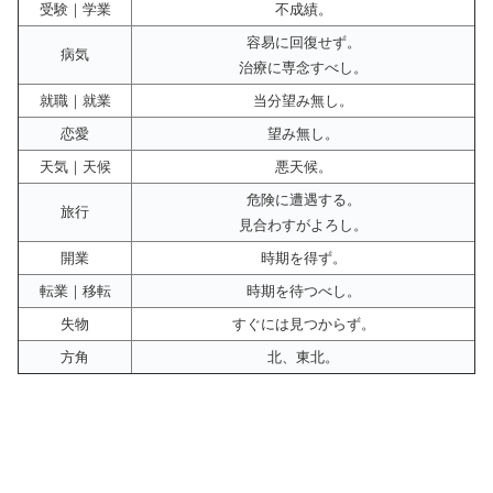
受験｜学業
不成績。
容易に回復せず。
病気
治療に専念すべし。
就職｜就業
当分望み無し。
恋愛
望み無し。
天気｜天候
悪天候。
危険に遭遇する。
旅行
見合わすがよろし。
開業
時期を得ず。
転業｜移転
時期を待つべし。
失物
すぐには見つからず。
方角
北、東北。