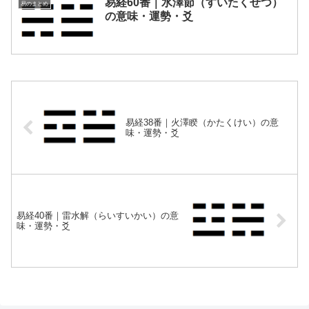
易経60番｜水澤節（すいたくせつ）
易のまとめ
の意味・運勢・爻
易経38番｜火澤睽（かたくけい）の意
味・運勢・爻
易経40番｜雷水解（らいすいかい）の意
味・運勢・爻