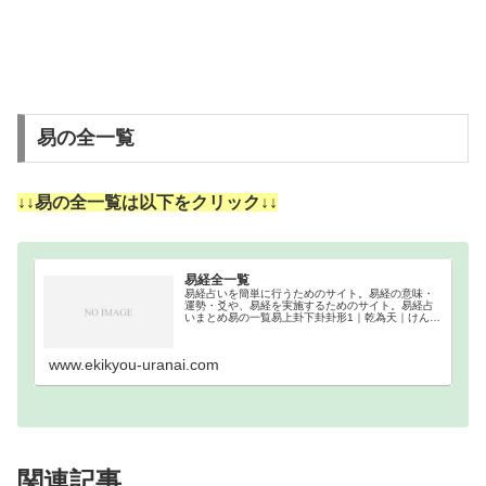
易の全一覧
↓↓易の全一覧は以下をクリック↓↓
易経全一覧
易経占いを簡単に行うためのサイト。易経の意味・
運勢・爻や、易経を実施するためのサイト。易経占
いまとめ易の一覧易上卦下卦卦形1｜乾為天｜けんい
てん乾（けん）乾（けん）☰☰2｜坤為地｜こんいち
坤（こん）坤（こん）☷☷3｜水雷屯｜すいらいちゅ
ん坎…
www.ekikyou-uranai.com
関連記事