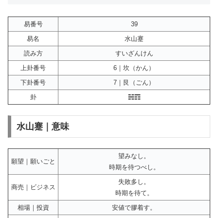
易番号
39
易名
水山蹇
読み方
すいざんけん
上卦番号
6｜坎（かん）
下卦番号
7｜艮（ごん）
卦
☵☶
水山蹇｜意味
望みなし。
願望｜願いごと
時期を待つべし。
失敗多し。
商売｜ビジネス
時期を待て。
相場｜投資
安値で膠着す。