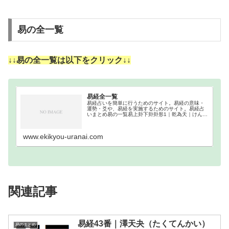
易の全一覧
↓↓易の全一覧は以下をクリック↓↓
易経全一覧
易経占いを簡単に行うためのサイト。易経の意味・
運勢・爻や、易経を実施するためのサイト。易経占
いまとめ易の一覧易上卦下卦卦形1｜乾為天｜けんい
てん乾（けん）乾（けん）☰☰2｜坤為地｜こんいち
坤（こん）坤（こん）☷☷3｜水雷屯｜すいらいちゅ
ん坎…
www.ekikyou-uranai.com
関連記事
易経43番｜澤天夬（たくてんかい）
易のまとめ