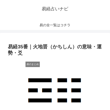
易経占いナビ
易の全一覧はコチラ
易経35番｜火地晋（かちしん）の意味・運
勢・爻
易のまとめ