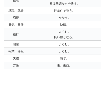
病気
回復基調なら全快す。
就職｜就業
好条件で整う。
恋愛
かなう。
天気｜天候
快晴。
よろし。
旅行
良い旅となる。
開業
よろし。
転業｜移転
よろし。
失物
出ず。
方角
南、南西。