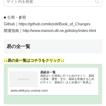
■ 引用・参照
Github｜https://github.com/koniti/Book_of_Changes
開運指南｜http://www.maroon.dti.ne.jp/kidoy/index.html
易の全一覧
↓↓易の全一覧はコチラをクリック↓↓
易経全一覧
易経占いを簡単に行うためのサイト。易経
の意味・運勢・爻や、易経を実施するため
のサイト。易経占いまとめ易の一覧易上卦
下卦卦形1｜乾為天｜けんいてん乾（けん）
乾（けん）☰☰2｜坤為地｜こんいち坤（こ
www.ekikyou-uranai.com
ん）坤（こん）☷☷3｜水雷屯｜すいらいち
ゅん坎…