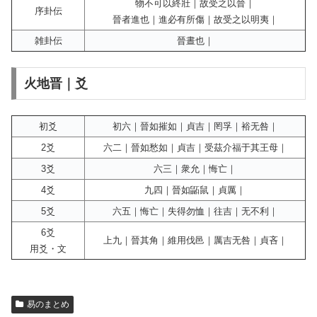
物不可以終壯｜故受之以晉｜
序卦伝
晉者進也｜進必有所傷｜故受之以明夷｜
雑卦伝
晉晝也｜
火地晋｜爻
初爻
初六｜晉如摧如｜貞吉｜罔孚｜裕无咎｜
2爻
六二｜晉如愁如｜貞吉｜受茲介福于其王母｜
3爻
六三｜衆允｜悔亡｜
4爻
九四｜晉如鼫鼠｜貞厲｜
5爻
六五｜悔亡｜失得勿恤｜往吉｜无不利｜
6爻
上九｜晉其角｜維用伐邑｜厲吉无咎｜貞吝｜
用爻・文
易のまとめ