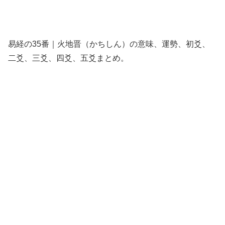
易経の35番｜火地晋（かちしん）の意味、運勢、初爻、
二爻、三爻、四爻、五爻まとめ。