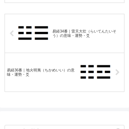
易経34番｜雷天大壮（らいてんたいそ
う）の意味・運勢・爻
易経36番｜地火明夷（ちかめいい）の意
味・運勢・爻