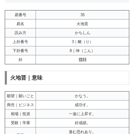
易番号
35
易名
火地晋
読み方
かちしん
上卦番号
3｜離（り）
下卦番号
8｜坤（こん）
卦
☲☷
火地晋｜意味
願望｜願いごと
かなう。
商売｜ビジネス
成功す。
相場｜投資
一途に上昇す。
受験｜学業
好成績。
進む恐れあり。