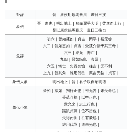
卦辞
晉｜康侯用錫馬蕃庶｜晝日三接｜
晉｜進也｜明出地上｜順而麗乎大明｜柔進而上行｜
彖伝
是以康侯錫馬蕃庶｜晝日三接也｜
初六｜晉如摧如｜貞吉｜罔孚｜裕无咎｜
六二｜晉如愁如｜貞吉｜受茲介福于其王母｜
六三｜衆允｜悔亡｜
爻辞
九四｜晉如鼫鼠｜貞厲｜
六五｜悔亡｜失得勿恤｜往吉｜无不利｜
上九｜晉其角｜維用伐邑｜厲吉无咎｜貞吝｜
象伝大象
明出地上｜晉｜君子以自昭明德｜
晉如｜摧如｜獨行正也｜裕无咎｜未受命也｜
受茲介福｜以中正也｜
衆允之｜志上行也｜
象伝小象
鼫鼠貞厲｜位不當也｜
失得勿恤｜往有慶也｜
維用伐邑｜道未光也｜