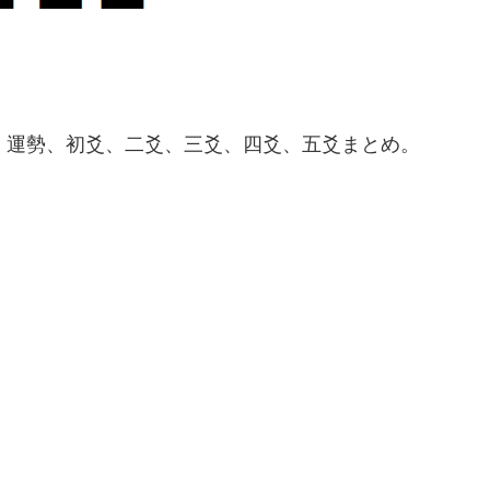
、運勢、初爻、二爻、三爻、四爻、五爻まとめ。