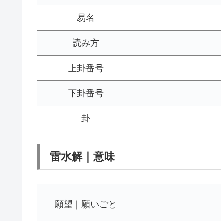
易名
読み方
上卦番号
下卦番号
卦
雷水解｜意味
願望｜願いごと