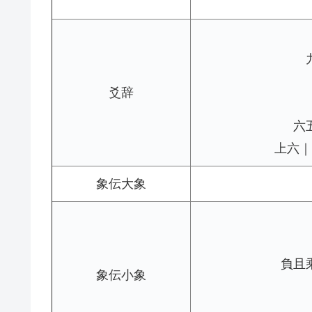
爻辞
六
上六｜
象伝大象
負且
象伝小象