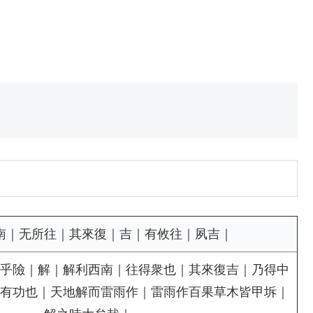
南｜无所往｜其來復｜吉｜有攸往｜夙吉｜
乎險｜解｜解利西南｜往得衆也｜其來復吉｜乃得中
有功也｜天地解而雷雨作｜雷雨作百果草木皆甲坼｜