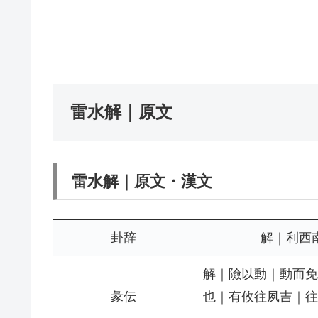
雷水解｜原文
雷水解｜原文・漢文
卦辞
解｜利西
解｜險以動｜動而免
彖伝
也｜有攸往夙吉｜往